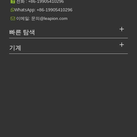
전화 :
+86-
19905410296

WhatsApp:
+86-19905410296

이메일:
문의@leapion.com

빠른 탐색
기계
레이저 커터의 가격은 얼마입니까? 최고를 선택하는 방법은 무엇입니까?
레이저 절단기는 현대 제조에서 중요한 도구입니다. 소규모 사업체 