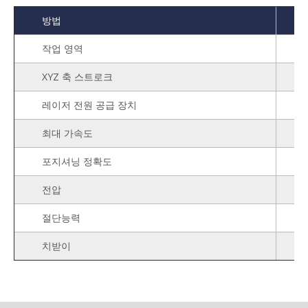
방법
작업 영역
XYZ 축 스트로크
레이저 전원 공급 장치
최대 가속도
포지셔닝 정확도
전압
절단능력
치받이