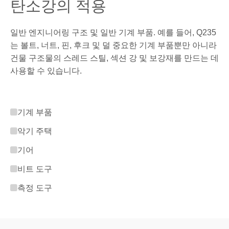
탄소강의 적용
일반 엔지니어링 구조 및 일반 기계 부품. 예를 들어, Q235
는 볼트, 너트, 핀, 후크 및 덜 중요한 기계 부품뿐만 아니라
건물 구조물의 스레드 스틸, 섹션 강 및 보강재를 만드는 데
사용할 수 있습니다.

기계 부품

악기 주택

기어

비트 도구

측정 도구