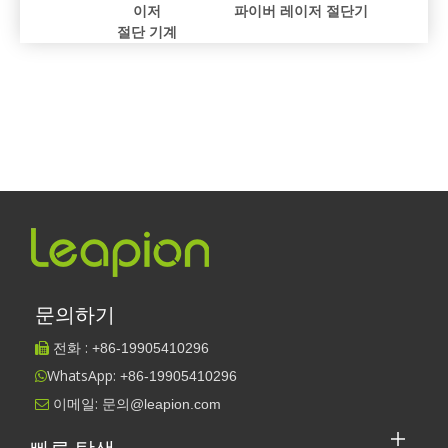
이저
파이버 레이저 절단기
파이버 
절단기
절단 기계
문의하기
전화 :
+86-
19905410296

WhatsApp:
+86-19905410296

이메일:
문의@leapion.com
