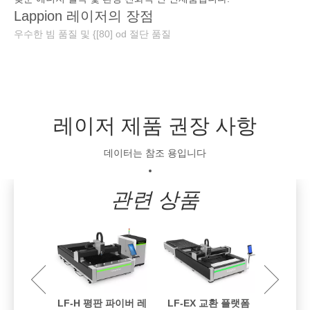
Lappion 레이저의 장점
우수한 빔 품질 및 {[80] od 절단 품질
빠른 절삭 속도 및 높은 생산 효율성
절단, 높은 절삭 정밀도가 없습니다
자동 초점, 작동 및 유지 보수가 용이합니다
매우 낮은 사용 비용, 비용 효율성
레이저 제품 권장 사항
닫힌 디자인, 안전 및 오염 무료
빠른 절삭 속도와 높은 생산 효율성
데이터는 참조 용입니다
CO2 레이저 절단기의 기능
섬유 레이저 마킹 머신의 기능
관련 상품
동 로딩 튜
LF-H 평판 파이버 레
LF-EX 교환 플랫폼
LF-PE