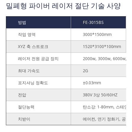
밀폐형 파이버 레이저 절단 기술 사양
방법
FE-3015BS
작업 영역
3000*1500mm
XYZ 축 스트로크
1520*3100*100mm
레이저 전원 공급 장치
2000w, 3000w, 6000w, 1
최대 가속도
2G
포지셔닝 정확도
±0.03mm
전압
380V 3상 50/60HZ
절단능력
탄소강: 1-80mm, 스테인리스
치받이
에어컨, 연기 정화기, 공기