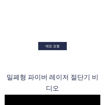
파이버 레이저 절단기: 주요 매개변수
Leapion의 고출력 밀폐형 파이버 레이저 절단기로 모든 금속 문제
를 마스터하세요.스테인리스 스틸부터 티타늄까지 정확하고 깔끔
한 절단이 가능합니다.당사 기계의 다양성과 성능을 살펴보세요.
데모 요청
밀폐형 파이버 레이저 절단기 비
디오