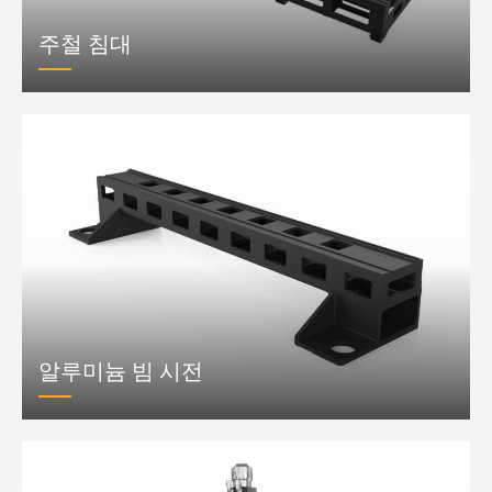
주철 침대
알루미늄 빔 시전