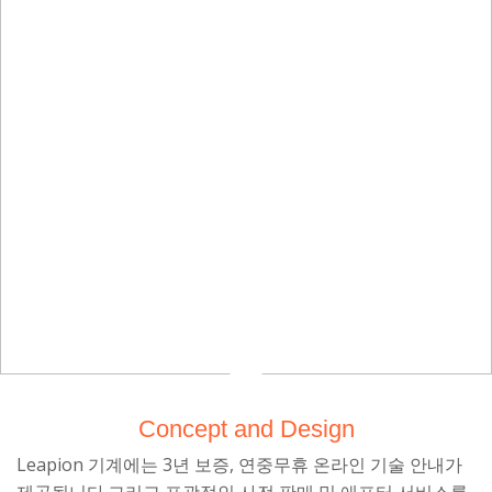
우리는 몇 달 동안 Leapion의 레이저 커팅
Leapion의 레이저 절단기는 우리 사업의
머신을 사용해 왔고 품질의 차이는 밤낮입
판도를 바꿔 놓았습니다.자동 클램핑 기능
을 사용하면 시간이 많이 절약되고 절단 작
니다.기계의 기능, 특히 자동 지지 브래킷
덕분에 우리의 긴 파이프 프로젝트가 수월
업은 놀라울 정도로 정확합니다.추천!
해졌습니다.
알렉스 존슨
라지 파제출