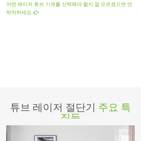
튜브 레이저 기계
기술적인
매개변수
방법
T-6024H2
T-6035H2
최소 직경
Φ20mm □20mm
Φ20mm □
최대 직경
Φ240mm □240mm
Φ350mm 
레이저 전원 공급 장치
1500w, 2000w, 3000w, 6000w
최대 가속도
1.5G
포지셔닝 정확도
±0.03mm
전압
380V 3PH50/60HZ
척 속도
60r/분