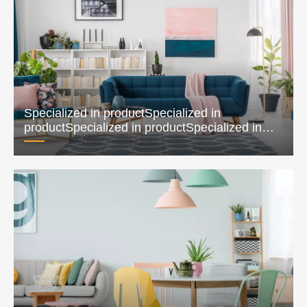
Alr 컨디셔너, 연기 정화기, 공기 압축기,
치받이
Lignt 커튼
어떤 레이저 튜브 기계를 선택해야 할지 잘 모르겠으면 연
락처하세요.

튜브 레이저 절단기
주요 특
징들