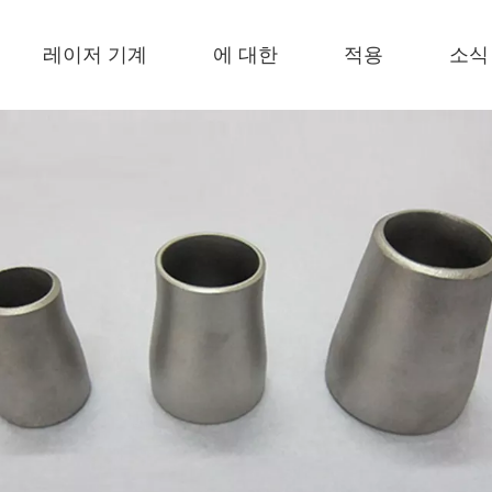
레이저 기계
에 대한
적용
소식
 F-EA 경제적 
 F-BS 싱글 침대가 동봉되었습니다 
 F-PL 스틸 절단 
 FB 기본 
 F-Mi 미니 
 FC-B 코일 공제 생산 