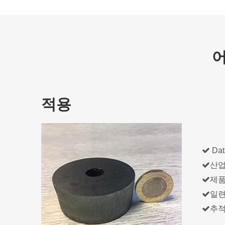
어
적용

Da

산업

제품

일련

추적