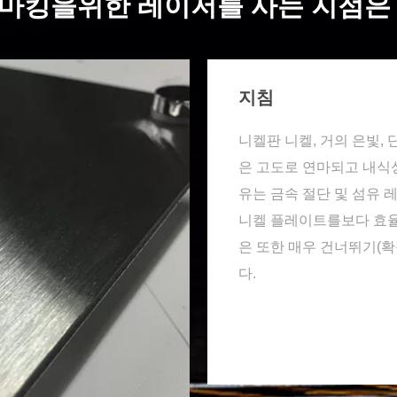
 마킹을위한 레이저를 사는 지점은
지침
니켈판 니켈, 거의 은빛,
은 고도로 연마되고 내식성
유는 금속 절단 및 섬유
니켈 플레이트를보다 효율
은 또한 매우 건너뛰기(확
다.