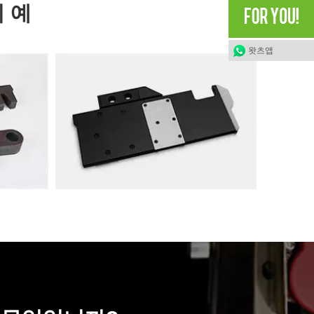
 예
왓츠앱