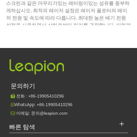
스크린과 같은 마무리가있는 레터링이있는 섬유를 풍부하
게하십시오. 최적의 레이저 설정은 레이저 플로터의 레이
저 전원 및 속도에 따라 다릅니다. 최대한 높은 배기 전원
설정을 사용하면서 상하로부터 처리를 권장합니다. 이렇게
하면 이미 생성 된 먼지가 이미 레이저 처리 된 영역에서 더
이상 그려지지 않습니다.
문의하기
전화 :
+86-
19905410296

WhatsApp:
+86-19905410296

이메일:
문의@leapion.com

빠른 탐색