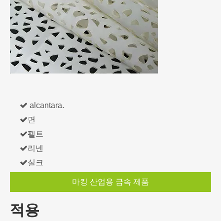

alcantara.

면

펠트

리넨

실크
마킹 산업용 금속 제품
적용