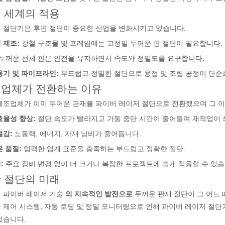
를 혁신하는 방법 빠르게 발전하는 금속 제조 세계에서 효율성과 정밀도는 
 세계의 적용
 절단기은 후판 절단이 중요한 산업을 변화시키고 있습니다.
 제조:
강철 구조물 및 프레임에는 고정밀 두꺼운 판 절단이 필요합니다.
두꺼운 선체 판은 안전을 유지하면서 속도와 정밀도를 요구합니다.
용기 및 파이프라인:
부드럽고 정밀한 절단으로 용접 및 조립 공정이 단순
업체가 전환하는 이유
제조업체가 이미 두꺼운 판재를 파이버 레이저 절단으로 전환했으며 그 
효율성 향상:
절단 속도가 빨라지고 가동 중단 시간이 줄어들며 재작업이
술입니다. 높은 정밀도와 효율성으로 다양한 금속 튜브를 처리할 수 있습니
절감:
노동력, 에너지, 자재 낭비가 줄어듭니다.
은 품질:
엄격한 업계 표준을 충족하는 부드럽고 정확한 절단.
:
주요 장비 변경 없이 더 크거나 복잡한 프로젝트에 쉽게 적응할 수 있습
 절단의 미래
 파이버 레이저 기술
의 지속적인 발전으로
두꺼운 판재 절단이 그 어느
 제어 시스템, 자동 로딩 및 정밀 모니터링으로 인해 파이버 레이저 절
었습니다.