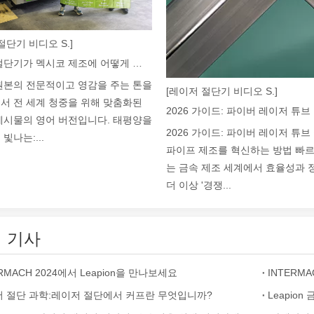
절단기 비디오 S.]
레이저 절단기가 멕시코 제조에 어떻게 힘을 실어주고 있습니까?
명을 일으켰습니다. 이 첨단 기술은 기존 용접 방법에 비해 상당한 이점을
원본의 전문적이고 영감을 주는 톤을
[레이저 절단기 비디오 S.]
서 전 세계 청중을 위해 맞춤화된
게시물의 영어 버전입니다. 태평양을
2026 가이드: 파이버 레이저 튜
빛나는:...
파이프 제조를 혁신하는 방법 빠
는 금속 제조 세계에서 효율성과
더 이상 '경쟁...
 기사
저 절단은 집중된 고출력 레이저 빔을 사용하여 재료를 맞춤형 모양과 디
ERMACH 2024에서 Leapion을 만나보세요
INTERMA
 절단 과학:레이저 절단에서 커프란 무엇입니까?
Leapio