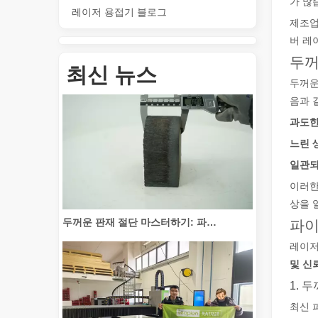
가 많
레이저 용접기 블로그
제조업
버 레
튜브 절단 혁신: 레이저 튜브 절단기가 제조를 혁신하는 방법
두꺼
최신 뉴스
두꺼운
음과 
과도한
느린 
일관되
이러한
상을 
두꺼운 판재 절단 마스터하기: 파이버 레이저 절단기가 제조를 혁신하는 방법
파이
레이저
및 신
1. 
최신 