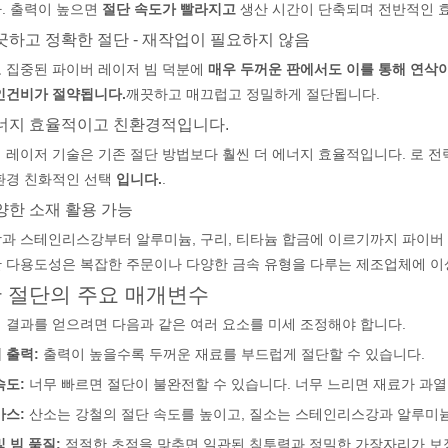
. 출력이 높으면
절단 속도가 빨라지고
생산 시간이 단축되며 전반적인 
깨끗하고 정확한 절단 - 재작업이 필요하지 않음
 집중된 파이버 레이저 빔 덕분에
매우 두꺼운 판에서도 이를 통해 연삭이
인건비가 절약됩니다.
깨끗하고 매끄럽고 정밀하게 절단됩니다.
 세계 청중을 위해 맞춤화된 블로그 게시물의 영어 버전입니다. 태평양을
에너지 효율적이고 친환경적입니다.
 레이저 기술은 기존 절단 방법보다 훨씬 더 에너지 효율적입니다. 로 
환경 친화적인 선택
입니다.
.
다양한 소재 활용 가능
과 스테인리스강부터 알루미늄, 구리, 티타늄 합금에 이르기까지 파이버 
 다용도성은 복잡한 주문이나 다양한 금속 유형을 다루는 제조업체에 이
 절단의 주요 매개변수
 결과를 얻으려면 다음과 같은 여러 요소를 미세 조정해야 합니다.
 출력:
출력이 높을수록 두꺼운 재료를 부드럽게 절단할 수 있습니다.
속도:
너무 빠르면 절단이 불완전할 수 있습니다. 너무 느리면 재료가 과열
가스:
산소는 강철의 절단 속도를 높이고, 질소는 스테인리스강과 알루미
및 빔 품질:
적절한 초점을 맞추면 일관된 침투력과 정밀한 가장자리가 보