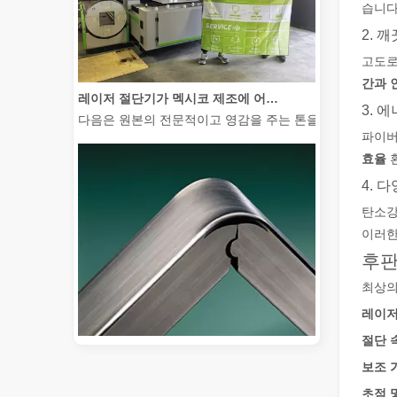
습니다
2. 
고도로
간과 
레이저 절단기가 멕시코 제조에 어떻게 힘을 실어주고 있습니까?
다음은 원본의 전문적이고 영감을 주는 톤을 유지하면서 전
3. 
파이버
효율
4. 
탄소강
이러한
후판
최상의
레이저
절단 
보조 
2026 가이드: 파이버 레이저 튜브 절단기가 파이프 제조를 혁신하는 방법
초점 