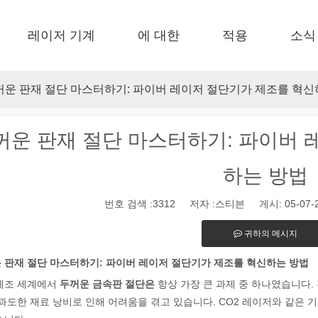
레이저 기계
에 대한
적용
소식
 F-EA 경제적 
 F-BS 싱글 침대가 동봉되었습니다 
 F-PL 스틸 절단 
 FB 기본 
 F-Mi 미니 
 FC-B 코일 공제 생산 
꺼운 판재 절단 마스터하기: 파이버 레이저 절단기가 제조를 혁신
꺼운 판재 절단 마스터하기: 파이버 
하는 방법
번호 검색 :
3312
저자 :스티븐 게시: 05-07-
식 제조 및 산업 환경으로, 레이저 마킹 머신은 필수적인 도구로 등장하
귀하의 메시지
 판재 절단 마스터하기: 파이버 레이저 절단기가 제조를 혁신하는 방법
제조 세계에서
두꺼운 금속판 절단은
항상 가장 큰 과제 중 하나였습니다.
 과도한 재료 낭비로 인해 어려움을 겪고 있습니다. CO2 레이저와 같은