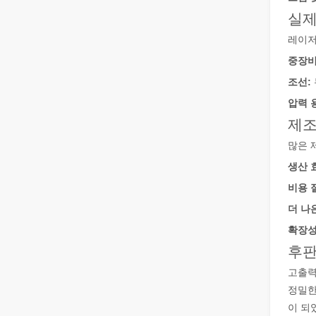
2026 가이드: 파이버 레이저 튜브 절단기가 파이프 제조
실제
레이저
중장비
조선:
압력 
제조
많은 
튜브 레이저 절단이란 무엇입니까?
생산 
튜브 레이저 절단은 빠르게 발전하는 제조 산업의 핵심 기
비용 
더 나
확장성
후판
고출력
정밀한
이 되