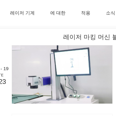
레이저 기계
에 대한
적용
소식
 F-EA 경제적 
 F-BS 싱글 침대가 동봉되었습니다 
 F-PL 스틸 절단 
 FB 기본 
 F-Mi 미니 
 FC-B 코일 공제 생산 
레이저 마킹 머신 
- 19
TE
23