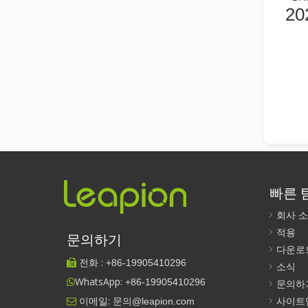
20
레이저 절단이란 무엇입니까? 슬라이스의 과학
레이저 절단이란 무엇입니까? 조각의 과학핵심적으로 레이
빠른 
회사 
레이저 제거 페인트, 페인트를 제거하는 가장 좋은 방법을 선택해야 합니다.
적용
문의하기
표면 처리 및 복원 분야에서는 레이저 제거 페인트가 선도
다운로
전화 :
+86-
19905410296

소식
WhatsApp:
+86-19905410296

문의하
이메일:
문의@leapion.com
사이트
