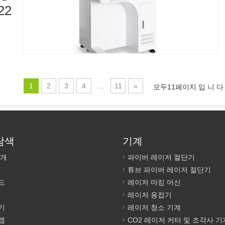
22
저 절단은 집중된 고출력 레이저 빔을 사용하여 재료를 맞춤형 모양과 디
1
2
3
4
...
11
»
모두11페이지 입 니 
탐색
기계
소개
파이버 레이저 절단기
튜브 파이버 레이저 절단기
적인 기술입니다. 이 방법은 효율적이고 안전한 페인트 제거를 위한 첨단 
드
레이저 마킹 머신
레이저 용접기
기
레이저 청소 기계
맵
CO2 레이저 커터 및 조각사 기