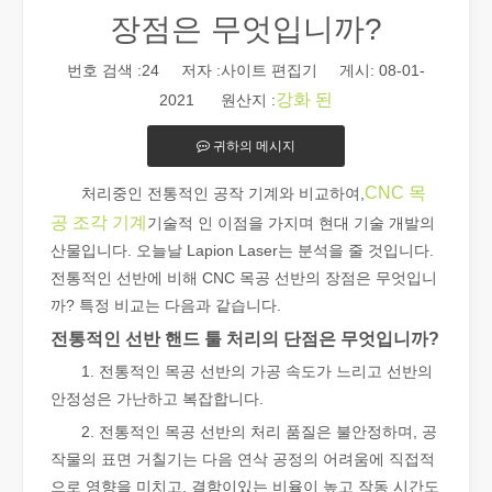
장점은 무엇입니까?
번호 검색 :
24
저자 :사이트 편집기 게시: 08-01-
강화 된
2021 원산지 :
귀하의 메시지
2026 가이드: 파이버 레이저 튜브 절단기가 파이프 제조를 혁신하는 방법
CNC 목
처리중인 전통적인 공작 기계와 비교하여,
2026 가이드: 파이버 레이저 튜브 절단기가 파이프 제조를 혁신하
공 조각 기계
기술적 인 이점을 가지며 현대 기술 개발의
산물입니다. 오늘날 Lapion Laser는 분석을 줄 것입니다.
전통적인 선반에 비해 CNC 목공 선반의 장점은 무엇입니
까? 특정 비교는 다음과 같습니다.
전통적인 선반 핸드 툴 처리의 단점은 무엇입니까?
1. 전통적인 목공 선반의 가공 속도가 느리고 선반의
안정성은 가난하고 복잡합니다.
2. 전통적인 목공 선반의 처리 품질은 불안정하며, 공
작물의 표면 거칠기는 다음 연삭 공정의 어려움에 직접적
으로 영향을 미치고, 결함이있는 비율이 높고 작동 시간도