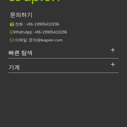
수 있으며, 이는 가공 효율을 크게 향상시키고, 노동 및 돈
을 절약하고, {{{80}} od 경제적 이익을 가져다줍니다.
문의하기
5. CNC 목공 선반의 자동화 수준은 매우 높습니다.
전화 :
전통적인 선반과 비교할 때 CNC 목공 공관 공구의 자
+86-
19905410296

동화 수준이 크게 향상되었습니다. CNC 목공 선반은 노동
WhatsApp:
+86-19905410296

자가 항상 장비를 조작 할 필요가 없습니다. CNC 공구 도
이메일:
문의@leapion.com

구가 처리하기 전에 조정 한 후 선반 컴퓨터 프로그램을
빠른 탐색
입력하고 가공 작업이 끝날 때까지 기계 도구가 자동으로
지속적으로 처리 될 수 있습니다. 이것은 인력을 크게 줄
기계
이고 배달 정확성을 크게 향상시킵니다.
6. CNC 목공 선반의 근대화 수준이 높습니다.
레이저 커터의 가격은 얼마입니까? 최고를 선택하는 방법은 무엇입니까?
레이저 절단기는 현대 제조에서 중요한 도구입니다. 소규모 사업체 
CNC 목공 공작 기계 도구의 처리는 제출} y 제출} 제
출} y를 사용하여 처리 시간을 예상하고 사용 된 도구 및
조명기를 표준화 및 현대화 할 수 있으며 처리 정보의 표
준화를 쉽게 실현할 수 있습니다.
운영자가해야 할 일은 프로그램 입력, 편집, 부품 로
딩 및 언 로딩, 공구 준비, 가공 상태 관찰 및 부품 검사입