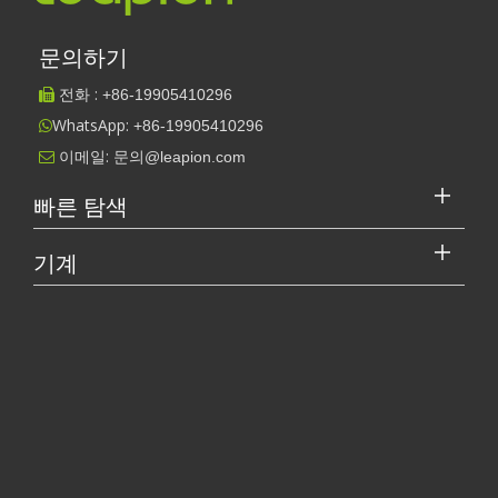
문의하기
전화 :
+86-
19905410296

WhatsApp:
+86-19905410296

이메일:
문의@leapion.com

빠른 탐색
기계
[레이저 절단기 비디오 S.]
레이저 커터의 가격은 얼마입니까? 최고를 선택하는 방법은 무엇입니까?
레이저 절단기는 현대 제조에서 중요한 도구입니다. 소규모 사업체 
작업 파트너를 선택하는 방법: 레이저 절단기
레이저 절단 금속은 금속 가공에 널리 사용되는 정밀 방법입니
다. 높은 정밀도와 낮은 폐기물로 다양한 재료를 절단할 수 있
습니다. 이 기사에서는 ...