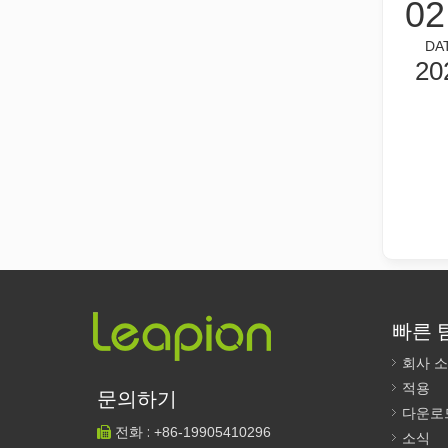
02
DA
20
레이저 절단이란 무엇입니까? 슬라이스의 과학
레이저 절단이란 무엇입니까? 조각의 과학핵심적으로 레이
빠른 
레이저 제거 페인트, 페인트를 제거하는 가장 좋은 방법을 선택해야 합니다.
표면 처리 및 복원 분야에서는 레이저 제거 페인트가 선도
회사 
적용
문의하기
다운로
전화 :
+86-
19905410296

소식