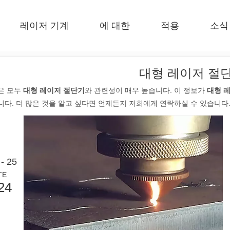
레이저 기계
에 대한
적용
소식
 F-EA 경제적 
 F-BS 싱글 침대가 동봉되었습니다 
 F-PL 스틸 절단 
 FB 기본 
 F-Mi 미니 
 FC-B 코일 공제 생산 
대형 레이저 절
은 모두
대형 레이저 절단기
와 관련성이 매우 높습니다. 이 정보가
대형 
니다. 더 많은 것을 알고 싶다면 언제든지 저희에게 연락하실 수 있습니다
- 25
TE
24