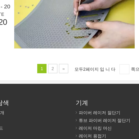
- 20
TE
20
저 절단은 집중된 고출력 레이저 빔을 사용하여 재료를 맞춤형 모양과 디
1
2
»
모두2페이지 입 니 다
쪽으
탐색
기계
적인 기술입니다. 이 방법은 효율적이고 안전한 페인트 제거를 위한 첨단 
소개
파이버 레이저 절단기
튜브 파이버 레이저 절단기
드
레이저 마킹 머신
레이저 용접기