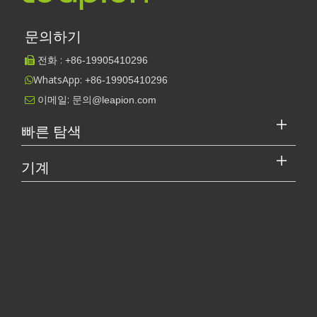
2026 가이드: 파이버 레이저 튜브 절단기가 파이프 제조를 혁신하는 방법
2026 가이드: 파이버 레이저 튜브 절단기가 파이프 제조를 혁
문의하기
신하는 방법 빠르게 발전하는 금속 제조 세계에서 효율성과 정
밀도는 더 이상 '경쟁...
전화 :
+86-
19905410296

WhatsApp:
+86-19905410296

이메일:
문의@leapion.com

빠른 탐색
기계
레이저 커터의 가격은 얼마입니까? 최고를 선택하는 방법은 무엇입니까?
레이저 절단기는 현대 제조에서 중요한 도구입니다. 소규모 사업체 
[레이저 절단기 비디오 S.]
작업 파트너를 선택하는 방법: 레이저 절단기