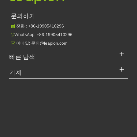
문의하기
전화 :
+86-
19905410296

WhatsApp:
+86-19905410296

이메일:
문의@leapion.com

빠른 탐색
기계
레이저 커터의 가격은 얼마입니까? 최고를 선택하는 방법은 무엇입니까?
[레이저 절단기 비디오 S.]
레이저 절단기는 현대 제조에서 중요한 도구입니다. 소규모 사업체 
작업 파트너를 선택하는 방법: 레이저 절단기
레이저 절단 금속은 금속 가공에 널리 사용되는 정밀 방법입니
다. 높은 정밀도와 낮은 폐기물로 다양한 재료를 절단할 수 있
습니다. 이 기사에서는 ...