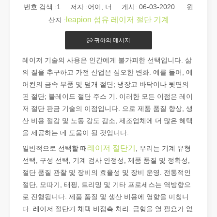
번호 검색 :
1
저자 :어이, 너 게시: 06-03-2020 원
leapion 섬유 레이저 절단 기계
산지 :
귀하의 메시지
레이저 기술의 사용은 인간에게 불가피한 선택입니다. 삶
의 질을 추구하고 가전 산업은 심오한 변화. 예를 들어, 에
어컨의 금속 부품 및 덮개 절단; 냉장고 바닥이나 뒷면의
2026 가이드: 파이버 레이저 튜브 절단기가 파이프 제조를 혁신하는 방법
핀 절단; 블레이드 절단 주스 기. 이러한 모든 이점은 레이
2026 가이드: 파이버 레이저 튜브 절단기가 파이프 제조를 혁신하
저 절단 판금 기술의 이점입니다. 으로 제품 품질 향상, 생
산 비용 절감 및 노동 강도 감소, 제조업체에 더 많은 혜택
을 제공하는 데 도움이 될 것입니다.
레이저 절단기
일반적으로 선택할 때
, 우리는 기계 유형
선택, 구성 선택, 기계 검사 안정성, 제품 품질 및 정확성,
절단 품질 관찰 및 장비의 효율성 및 장비 운영. 전통적인
절단, 모따기, 태핑, 트리밍 및 기타 프로세스는 역방향으
로 진행됩니다. 제품 품질 및 생산 비용에 영향을 미칩니
다. 레이저 절단기 채택 비접촉 처리. 금형을 열 필요가 없