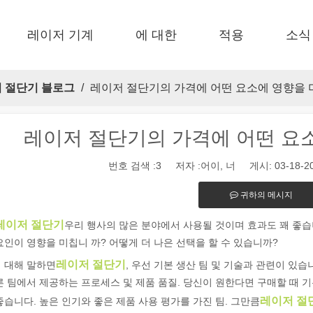
레이저 기계
에 대한
적용
소식
 F-EA 경제적 
 F-BS 싱글 침대가 동봉되었습니다 
 F-PL 스틸 절단 
 FB 기본 
 F-Mi 미니 
 FC-B 코일 공제 생산 
 절단기 블로그
/
레이저 절단기의 가격에 어떤 요소에 영향을 
레이저 절단기의 가격에 어떤 요
번호 검색 :
3
저자 :어이, 너 게시: 03-18-2
귀하의 메시지
레이저 절단기
우리 행사의 많은 분야에서 사용될 것이며 효과도 꽤 좋
식 제조 및 산업 환경으로, 레이저 마킹 머신은 필수적인 도구로 등장하
요인이 영향을 미칩니 까? 어떻게 더 나은 선택을 할 수 있습니까?
레이저 절단기
 대해 말하면
, 우선 기본 생산 팀 및 기술과 관련이 있
른 팀에서 제공하는 프로세스 및 제품 품질. 당신이 원한다면 구매할 때
레이저 절
좋습니다. 높은 인기와 좋은 제품 사용 평가를 가진 팀. 그만큼