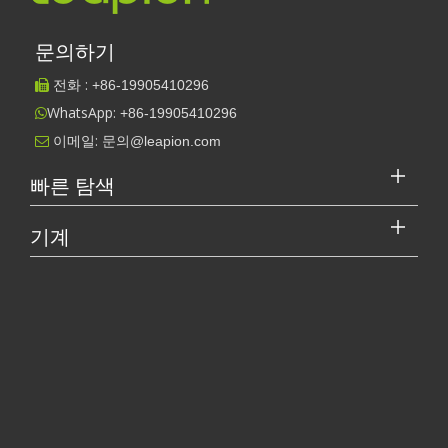
문의하기
전화 :
+86-
19905410296

WhatsApp:
+86-19905410296

이메일:
문의@leapion.com

[레이저 절단기 비디오 S.]
빠른 탐색
작업 파트너를 선택하는 방법: 레이저 절단기
레이저 절단 금속은 금속 가공에 널리 사용되는 정밀 방법입니
기계
다. 높은 정밀도와 낮은 폐기물로 다양한 재료를 절단할 수 있
레이저 커터의 가격은 얼마입니까? 최고를 선택하는 방법은 무엇입니까?
습니다. 이 기사에서는 ...
레이저 절단기는 현대 제조에서 중요한 도구입니다. 소규모 사업체 
관련 기사
레이저 용접 장치는 비싸나요? 비용 효율적인 제품을 구입하는 방법은 무엇입니까?
레이저 용접 기계의 장점 : 간단한 작동, 고효율 및 정밀도
레이저 용접 기계 : 간단한 작동 및 넓은 적용 S가있는 산업 도구
올바른 기술 선택: 레이저 용접과 MIG 용접