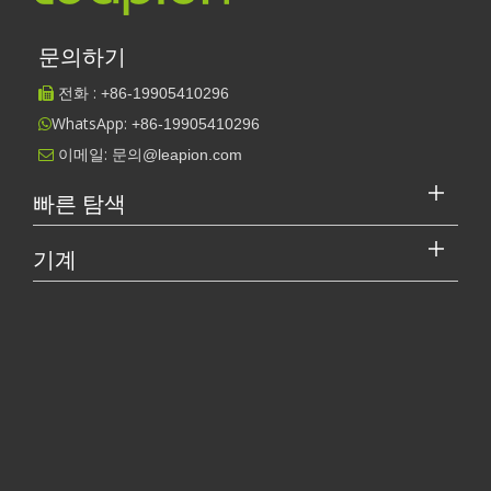
다음은 원본의 전문적이고 영감을 주는 톤을 유지하면서 전 세
계 청중을 위해 맞춤화된 블로그 게시물의 영어 버전입니다. 태
문의하기
평양을 가로질러 빛나는:...
전화 :
+86-
19905410296

WhatsApp:
+86-19905410296

이메일:
문의@leapion.com

빠른 탐색
기계
레이저 커터의 가격은 얼마입니까? 최고를 선택하는 방법은 무엇입니까?
레이저 절단기는 현대 제조에서 중요한 도구입니다. 소규모 사업체 