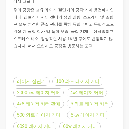
에서 고르다.
우리 공장은 섬유 레이저 절단기의 공작 기계 용접에서입
니다, 갠트리 머시닝 센터의 정밀 밀링, 스프레이 및 조립
은 모두 엄격한 품질 관리를 통해 독립적이고 독립적으로
완성 된 공장 절차 및 품질 보증. 공작 기계는 어닐링되고
스트레스 해소. 정상적인 사용 15 년 후에도 변형되지 않
습니다. 어서 오십시오 공장을 방문하는 고객.
좋은 선택인가요? 레이저 용접은 얼마나 강력합니까?
레이저 용접은 뛰어난 정밀도와 효율성으로 현대 제조에 혁명을 일으켰
레이저 절단기
100 와트 레이저 커터
2000mw 레이저 커터
4x4 레이저 커터
4x8 레이저 커터 판매
5 와트 레이저 커터
500 와트 레이저 커터
5kw 레이저 커터
6090 레이저 커터
60w 레이저 커터