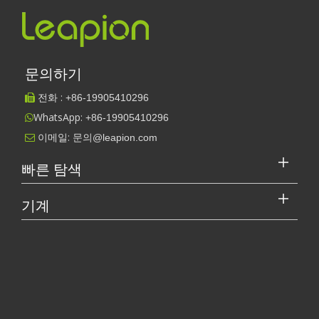
문의하기
전화 :
+86-
19905410296

레이저 청소기 : 전통적인 청소 기계에 대한 명확한 이점으로 나타납니다.
WhatsApp:
+86-19905410296

레이저 청소 기계 : 기존 청소 기계에 비해 명확한 이점이있는 산업
이메일:
문의@leapion.com

빠른 탐색
기계