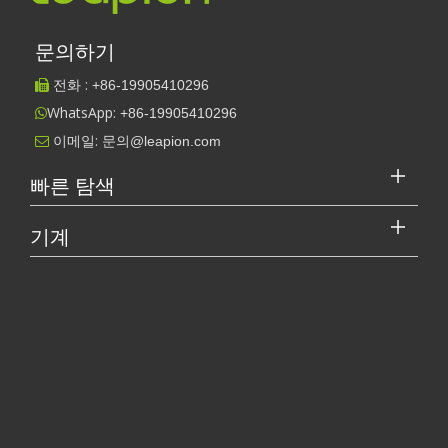
80w 이산화탄소 레이저 커터
문의하기
관련 비디오
전화 :
+86-
19905410296

WhatsApp:
+86-19905410296

이메일:
문의@leapion.com

빠른 탐색
기계
레이저 커터의 가격은 얼마입니까? 최고를 선택하는 방법은 무엇입니까?
레이저 절단기는 현대 제조에서 중요한 도구입니다. 소규모 사업체 
[레이저 절단기 비디오 S.]
레이저 절단기가 멕시코 제조에 어떻게 힘을 실어주고 있습니까?