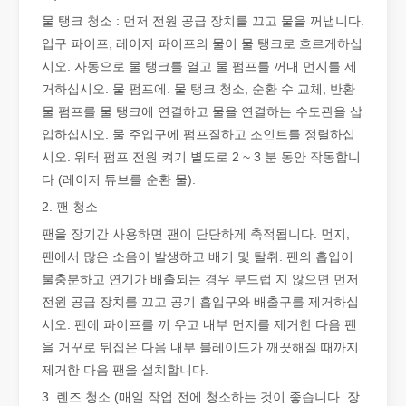
물 탱크 청소 : 먼저 전원 공급 장치를 끄고 물을 꺼냅니다.
입구 파이프, 레이저 파이프의 물이 물 탱크로 흐르게하십
튜브 레이저 절단이란 무엇입니까?
시오. 자동으로 물 탱크를 열고 물 펌프를 꺼내 먼지를 제
튜브 레이저 절단은 빠르게 발전하는 제조 산업의 핵심 기술입니다. 
거하십시오. 물 펌프에. 물 탱크 청소, 순환 수 교체, 반환
물 펌프를 물 탱크에 연결하고 물을 연결하는 수도관을 삽
입하십시오. 물 주입구에 펌프질하고 조인트를 정렬하십
시오. 워터 펌프 전원 켜기 별도로 2 ~ 3 분 동안 작동합니
다 (레이저 튜브를 순환 물).
2. 팬 청소
팬을 장기간 사용하면 팬이 단단하게 축적됩니다. 먼지,
팬에서 많은 소음이 발생하고 배기 및 탈취. 팬의 흡입이
불충분하고 연기가 배출되는 경우 부드럽 지 않으면 먼저
전원 공급 장치를 끄고 공기 흡입구와 배출구를 제거하십
시오. 팬에 파이프를 끼 우고 내부 먼지를 제거한 다음 팬
을 거꾸로 뒤집은 다음 내부 블레이드가 깨끗해질 때까지
작업 파트너를 선택하는 방법: 레이저 절단기
제거한 다음 팬을 설치합니다.
레이저 절단 금속은 금속 가공에 널리 사용되는 정밀 방법입니다. 높
3. 렌즈 청소 (매일 작업 전에 청소하는 것이 좋습니다. 장