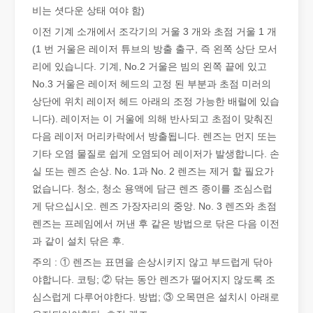
비는 셧다운 상태 여야 함)
이전 기계 소개에서 조각기의 거울 3 개와 초점 거울 1 개
(1 번 거울은 레이저 튜브의 방출 출구, 즉 왼쪽 상단 모서
리에 있습니다. 기계, No.2 거울은 빔의 왼쪽 끝에 있고
No.3 거울은 레이저 헤드의 고정 된 부분과 초점 미러의
상단에 위치 레이저 헤드 아래의 조정 가능한 배럴에 있습
니다). 레이저는 이 거울에 의해 반사되고 초점이 맞춰진
다음 레이저 머리카락에서 방출됩니다. 렌즈는 먼지 또는
기타 오염 물질로 쉽게 오염되어 레이저가 발생합니다. 손
실 또는 렌즈 손상. No. 1과 No. 2 렌즈는 제거 할 필요가
없습니다. 청소, 청소 용액에 담근 렌즈 종이를 조심스럽
금속 시트의 레이저 절단은 널리 사용되는 절단 방법입니다.
게 닦으십시오. 렌즈 가장자리의 중앙. No. 3 렌즈와 초점
금속 시트의 레이저 절단은 널리 사용되는 절단 방법입니다. 정확성,
렌즈는 프레임에서 꺼낸 후 같은 방법으로 닦은 다음 이전
과 같이 설치 닦은 후.
주의 : ① 렌즈는 표면을 손상시키지 않고 부드럽게 닦아
야합니다. 코팅; ② 닦는 동안 렌즈가 떨어지지 않도록 조
심스럽게 다루어야한다. 방법; ③ 오목면은 설치시 아래로