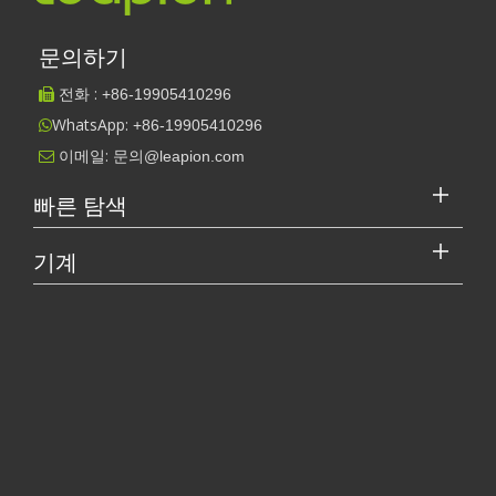
문의하기
전화 :
+86-
19905410296

WhatsApp:
+86-19905410296

이메일:
문의@leapion.com

빠른 탐색
기계
레이저 커터의 가격은 얼마입니까? 최고를 선택하는 방법은 무엇입니까?
레이저 절단기는 현대 제조에서 중요한 도구입니다. 소규모 사업체 
[레이저 절단기 비디오 S.]
2026 가이드: 파이버 레이저 튜브 절단기가 파이프 제조를 혁신하는 방법