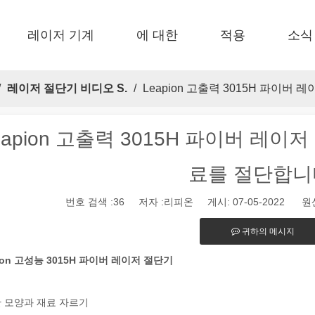
레이저 기계
에 대한
적용
소식
 F-EA 경제적 
 F-BS 싱글 침대가 동봉되었습니다 
 F-PL 스틸 절단 
 FB 기본 
 F-Mi 미니 
 FC-B 코일 공제 생산 
/
레이저 절단기 비디오 S.
/
Leapion 고출력 3015H 파이
eapion 고출력 3015H 파이버 레
료를 절단합니
번호 검색 :
36
저자 :리피온 게시: 07-05-2022 원산
식 제조 및 산업 환경으로, 레이저 마킹 머신은 필수적인 도구로 등장하
귀하의 메시지
ion 고성능 3015H 파이버 레이저 절단기
 모양과 재료 자르기