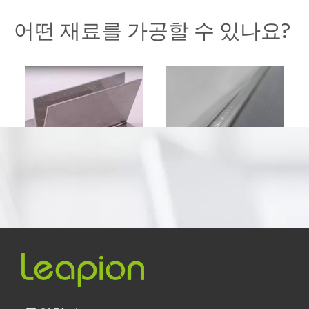
항공우주
자동차 산업
어떤 재료를 가공할 수 있나요?
새로운 에너지
광고 장식
금속 접합 용접
스테인리스 스틸 외부 필렛
용접
건축자재 산업
기계 장비