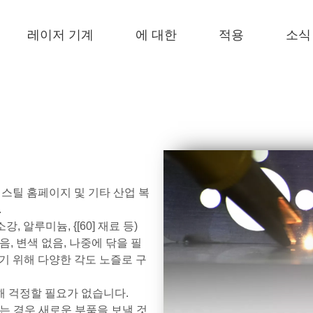
레이저 기계
에 대한
적용
소식
 F-EA 경제적 
 F-BS 싱글 침대가 동봉되었습니다 
 F-PL 스틸 절단 
 FB 기본 
 F-Mi 미니 
 FC-B 코일 공제 생산 
스 스틸 홈페이지 및 기타 산업 복
.
 알루미늄, {[60] 재료 등)
음, 변색 없음, 나중에 닦을 필
기 위해 다양한 각도 노즐로 구
해 걱정할 필요가 없습니다.
는 경우 새로운 부품을 보낼 것