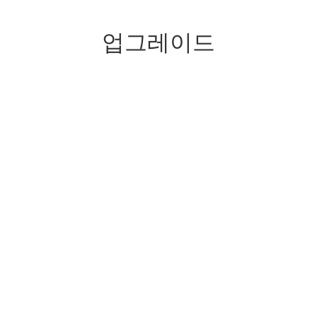
업그레이드
용접 샘플
용접 샘플
높은 레이저 파워
500W / 1000W / 1500W 다른 레이저 파워