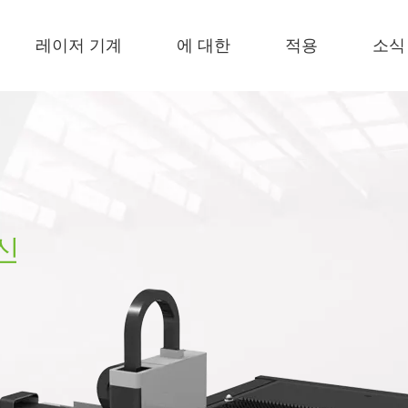
레이저 기계
에 대한
적용
소식
 F-EA 경제적 
 F-BS 싱글 침대가 동봉되었습니다 
 F-PL 스틸 절단 
 FB 기본 
 F-Mi 미니 
 FC-B 코일 공제 생산 
신