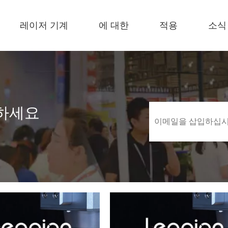
레이저 기계
에 대한
적용
소식
 F-EA 경제적 
 F-BS 싱글 침대가 동봉되었습니다 
 F-PL 스틸 절단 
 FB 기본 
 F-Mi 미니 
 FC-B 코일 공제 생산 
하세요