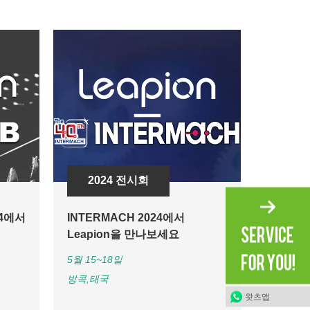
2024 전시회
20
24에서
INTERMACH 2024에서
제135
Leapion을 만나보세요
혁신과 
4월 15~
5월 15~18일
방콕,태국
왓츠앱