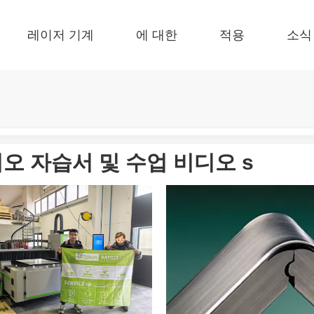
레이저 기계
에 대한
적용
소식
 F-EA 경제적 
 F-BS 싱글 침대가 동봉되었습니다 
 F-PL 스틸 절단 
 FB 기본 
 F-Mi 미니 
 FC-B 코일 공제 생산 
오 자습서 및 수업 비디오 s