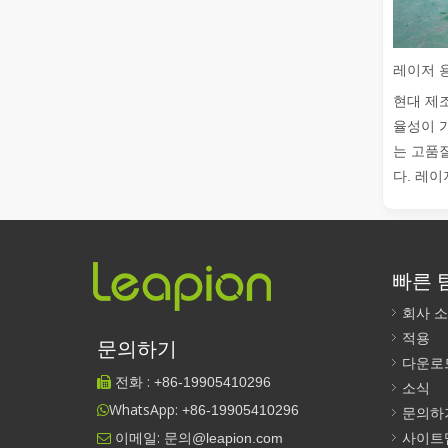
현대 제
율성이 
는 고품
다. 레이
빠른 
회사 
적용
문의하기
다운로
전화 :
+86-
19905410296

소식
WhatsApp:
+86-19905410296

문의하
이메일:
문의@leapion.com
사이트
