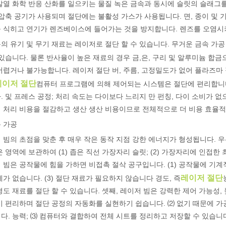
발열 화학 반응 산화를 일으키는 물질 녹은 금속과 동시에 슬릿의 슬래그를
 압축 공기가 사용되며 절단에는 불활성 가스가 사용됩니다. 면, 종이 및 
 식히고 연기가 렌즈베이스에 들어가는 것을 방지합니다. 렌즈를 오염시
의 유기 및 무기 재료는 레이저로 절단 할 수 있습니다. 무거운 금속 가공
 있습니다. 물론 반사율이 높은 재료의 경우 금,은, 구리 및 알루미늄 합
어렵거나 불가능합니다. 레이저 절단 버, 주름, 고정밀도가 없어 플라즈마
레이저 절단
컴퓨터 프로그램에 의해 제어되는 시스템은 절단에 편리합니다
. 및 프레스 공정; 처리 속도는 다이보다 느리지 만 펀칭, 다이 소비가 없
 처리 비용을 절감하고 생산 생산 비용이므로 전체적으로 더 비용 효율적
 가공
 빔의 초점을 맞춘 후 매우 작은 동작 지점 강한 에너지가 형성됩니다. 
 영역에 보관하여 (1) 좁은 직선 가장자리 슬릿; (2) 가장자리에 인접한 최소
 빔은 공작물에 힘을 가하면 비접촉 절삭 공구입니다. (1) 공작물에 기계적
레이저 절단
제가 없습니다. (3) 절단 재료가 필요하지 않습니다 경도, 즉
경도 재료를 절단 할 수 있습니다. 셋째, 레이저 빔은 강력한 제어 가능성
이 편리하며 절단 공정의 자동화를 실현하기 쉽습니다. ⑵ 없기 때문에 가
다. 능력; ⑶ 컴퓨터와 결합하여 전체 시트를 정리하고 저장할 수 있습니다