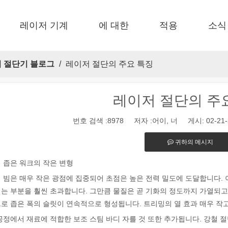
레이저 기계
에 대한
적용
소식
 F-EA 경제적 
 F-BS 싱글 침대가 동봉되었습니다 
 F-PL 스틸 절단 
 FB 기본 
 F-Mi 미니 
 FC-B 코일 공제 생산 
 절단기 블로그
/
레이저 절단의 주요 특징
레이저 절단의 주
번호 검색 :
8978
저자 :어이, 너 게시: 02-21
귀하의 메시지
 좁은 워크의 작은 변형
식 제조 및 산업 환경으로, 레이저 마킹 머신은 필수적인 도구로 등장하
 빔은 매우 작은 광점에 집중되어 초점은 높은 전력 밀도에 도달합니다. 
는 부분을 훨씬 초과합니다. 그만큼 물질은 곧 기화의 정도까지 가열되고
로 좁은 폭의 슬릿이 연속적으로 형성됩니다. 트리밍의 열 효과 매우 작
공정에서 재료에 적합한 보조 스팀 바디 자를 것 또한 추가됩니다. 강철 