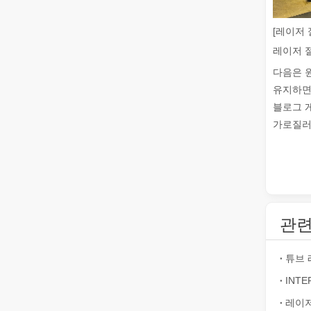
[레이저 
좋은 선택인가요? 레이저 용접은 얼마나 강력합니까?
레이저 용접은 뛰어난 정밀도와 효율성으로 현대 제조에 혁
다음은 
유지하면
블로그 
가로질러 
관련
레이저 절단이란 무엇입니까? 슬라이스의 과학
레이저 절단이란 무엇입니까? 조각의 과학핵심적으로 레이
튜브 
INT
레이저