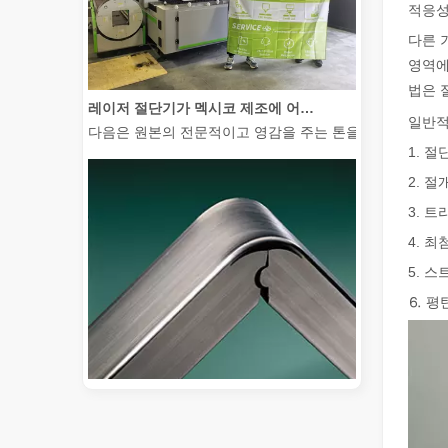
적응성
다른 
영역에
법은 
레이저 절단기가 멕시코 제조에 어떻게 힘을 실어주고 있습니까?
다음은 원본의 전문적이고 영감을 주는 톤을 유지하면서 전
일반적
1. 절
2. 
3. 
4. 최
5. 
⒍ 평탄
2026 가이드: 파이버 레이저 튜브 절단기가 파이프 제조를 혁신하는 방법